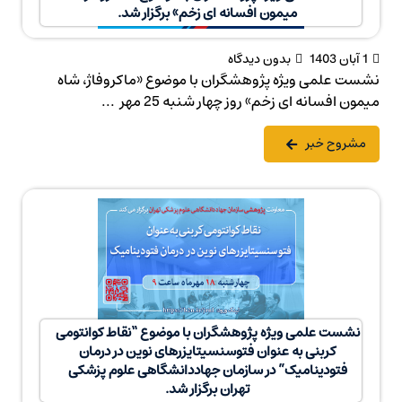
میمون افسانه ای زخم» برگزار شد.
1 آبان 1403
بدون دیدگاه
نشست علمی ویژه پژوهشگران با موضوع «ماکروفاژ، شاه
میمون افسانه ای زخم» روز چهار شنبه 25 مهر ...
مشروح خبر
نشست علمی ویژه پژوهشگران با موضوع “نقاط کوانتومی
کربنی به عنوان فتوسنسیتایزرهای نوین در درمان
فتودینامیک” در سازمان جهاددانشگاهی علوم پزشکی
تهران برگزار شد.